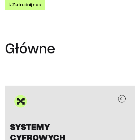
↳
Zatrudnij nas
Główne
01
SYSTEMY
CYFROWYCH