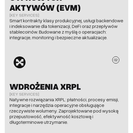
AKTYWÓW (EVM)
[KEY SERVICES]
Smart kontrakty klasy produkcyjnej, usługi backendowe
i indeksowanie dla tokenizacji, DeFi oraz przepływów
stablecoinów. Budowane z myślą o operacjach:
integracje, monitoring i bezpieczne aktualizacje.
02
WDROŻENIA XRPL
[KEY SERVICES]
Natywne rozwiązania XRPL: płatności, procesy emisji,
integracje i narzędzia operacyjne obsługujące
rzeczywiste wolumeny. Zaprojektowane pod wysoką
przepustowość, efektywność kosztową i
długoterminowe utrzymanie.