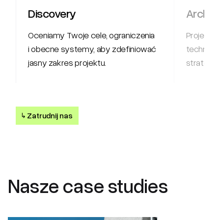
Discovery
Archit
Oceniamy Twoje cele, ograniczenia
Projektuj
i obecne systemy, aby zdefiniować
techniczn
jasny zakres projektu.
strategię
↳
Zatrudnij nas
Nasze case studies