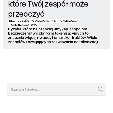
które Twój zespół może
przeoczyć
BEZPIECZEŃSTWO BLOCKCHAIN
TOKENIZACJA
TOKENIZACJA RWA
Ryzyka, które najczęściej umykają zespołom
Bezpieczeństwo platform tokenizacyjnych to
znacznie więcej niż audyt smart kontraktów. Wiele
zespołów rozwijających rozwiązania do tokenizacji
aktywów koncentruje się przede wszystkim na
bezpieczeństwie kodu Solidity. To ważny element
procesu, jednak w praktyce najpoważniejsze
incydenty rzadko wynikają wyłącznie z błędów w
smart kontraktach. Problemy częściej pojawiają się w
obszarach takich jak […]