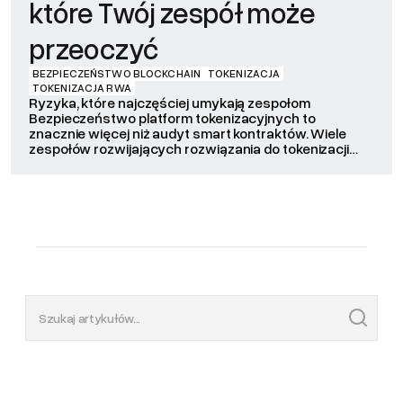
które Twój zespół może
przeoczyć
BEZPIECZEŃSTWO BLOCKCHAIN
TOKENIZACJA
TOKENIZACJA RWA
Ryzyka, które najczęściej umykają zespołom
Bezpieczeństwo platform tokenizacyjnych to
znacznie więcej niż audyt smart kontraktów. Wiele
zespołów rozwijających rozwiązania do tokenizacji
aktywów koncentruje się przede wszystkim na
bezpieczeństwie kodu Solidity. To ważny element
procesu, jednak w praktyce najpoważniejsze
incydenty rzadko wynikają wyłącznie z błędów w
smart kontraktach. Problemy częściej pojawiają się w
obszarach takich jak […]