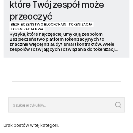
które Twój zespół może
przeoczyć
BEZPIECZEŃSTWO BLOCKCHAIN
TOKENIZACJA
TOKENIZACJA RWA
Ryzyka, które najczęściej umykają zespołom
Bezpieczeństwo platform tokenizacyjnych to
znacznie więcej niż audyt smart kontraktów. Wiele
zespołów rozwijających rozwiązania do tokenizacji
aktywów koncentruje się przede wszystkim na
bezpieczeństwie kodu Solidity. To ważny element
procesu, jednak w praktyce najpoważniejsze
incydenty rzadko wynikają wyłącznie z błędów w
smart kontraktach. Problemy częściej pojawiają się w
obszarach takich jak […]
Brak postów w tej kategorii.