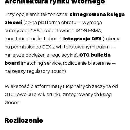
Architektura rynku wtórnego
Trzy opcje architektoniczne:
Zintegrowana księga
zleceń
(pełna platforma obrotu – wymaga
autoryzacji CASP, raportowanie JSON ESMA,
monitoring market abuse).
Integracja DEX
(tokeny
na permissioned DEX z whitelistowanymi pulami –
mniejsze obciążenie regulacyjne).
OTC bulletin
board
(matching service, rozliczenie bilateralne –
najlżejszy regulatory touch).
Większość platform instytucjonalnych zaczyna od
OTC i ewoluuje w kierunku zintegrowanych ksiąg
zleceń.
Rozliczenie