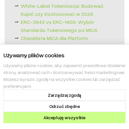
White-Label Tokenizacja: Budować,
Kupić czy Dostosować w 2026
ERC-3643 vs ERC-1400: Wybór
Standardu Tokenowego po MiCA
Checklista MiCA dla Platform
Tokenizacyjnych
Używamy plików cookies
Używamy plików cookies, aby zapewnić prawidłowe działanie
strony, analizować ruch i dostosowywać treści marketingowe.
Możesz wyrazić zgodę na wszystkie cookies lub zarządzać
preferencjami.
Zarządzaj zgodą
Zdobądź plan rozwoju aktywów
Odrzuć zbędne
cyfrowych w 24 godziny
Akceptuję wszystkie
Krótki brief. Odpowiemy w ciągu 24 godzin (dni robocze) z
propozycjami architektury, kluczowymi ryzykami i dalszymi