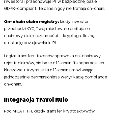
inwestora i przechowuje PII w bezpiecznej bazie
GDPR-compliant. Te dane nigdy nie trafiają on-chain.
On-chain claim registry:
kiedy inwestor
przechodzi KYC, Twój middleware emituje on-
chain’owy claim tożsamości – kryptograficzną
atestację bez ujawniania PII.
Logika transferu tokenów sprawdza on-chain’owy
rejestr claim’ów, nie bazę off-chain. Ta separacja jest
kluczowa: utrzymuje PII off-chain umożliwiając
jednocześnie permissionless weryfikację compliance
on-chain.
Integracja Travel Rule
Pod MiCA i TFR, każdy transfer kryptoaktywów