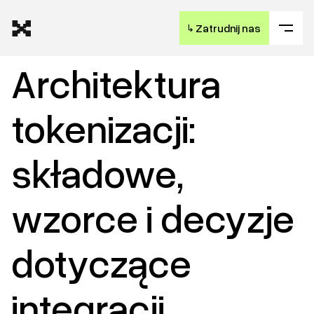
↳
Zatrudnij nas
Architektura
tokenizacji:
składowe,
wzorce i decyzje
dotyczące
integracji