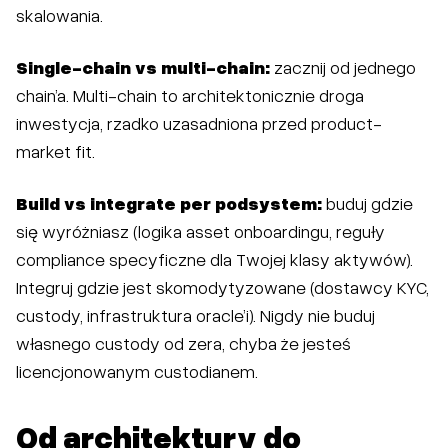
skalowania.
Single-chain vs multi-chain:
zacznij od jednego
chain’a. Multi-chain to architektonicznie droga
inwestycja, rzadko uzasadniona przed product-
market fit.
Build vs integrate per podsystem:
buduj gdzie
się wyróżniasz (logika asset onboardingu, reguły
compliance specyficzne dla Twojej klasy aktywów).
Integruj gdzie jest skomodytyzowane (dostawcy KYC,
custody, infrastruktura oracle’i). Nigdy nie buduj
własnego custody od zera, chyba że jesteś
licencjonowanym custodianem.
Od architektury do